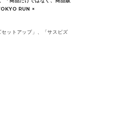
し、「商品だけではなく、商品販
YO RUN ×
ビズセットアップ」、「サスビズ