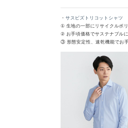
・
サスビズトリコットシャツ
① 生地の一部にリサイクルポ
② お手頃価格でサステナブル
③ 形態安定性、速乾機能でお