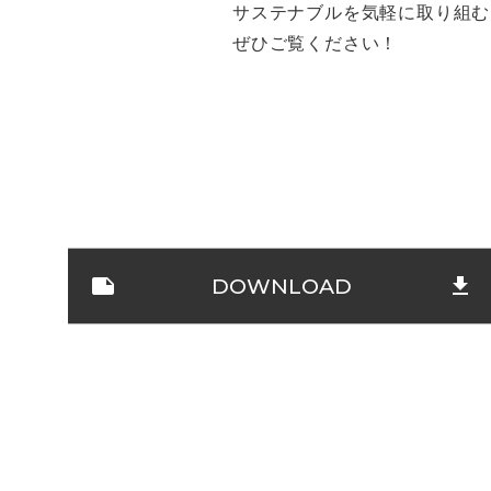
サステナブルを気軽に取り組む
ぜひご覧ください！
note
DOWNLOAD
file_download