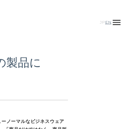
menu
JP
EN
IZの製品に
ューノーマルなビジネスウェア