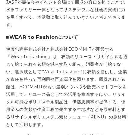
JASFが競技会やイベント会場にて回収の窓口を担うことで、
水泳ファミリー一体となってサステナブルな社会の実現に力
を尽くすべく、本活動に取り組んでいきたいと考えておりま
す。
■WEAR to Fashionについて
伊藤忠商事株式会社と株式会社ECOMMITが運営する
『Wear to Fashion』は、衣類のリユース・リサイクルを通
じて捨てられる衣類を減らす取り組み。消費者が「捨てな
い」選択肢として“Wear to Fashion”に衣類を提供し、企業
が責任を持って再利用や再資源化を図ります。回収された衣
類は、ECOMMITがもつ選別ノウハウや販売ネットワークを
活用して、リユース品としての活用を推進するほか、リサイ
クル可能なポリエステル製品は、伊藤忠商事が提供する、使
用済みの衣類や生産工程で発生する生地片などを原材料とす
るリサイクルポリエステル素材レニュー（RENU）の原材料
として活用します。