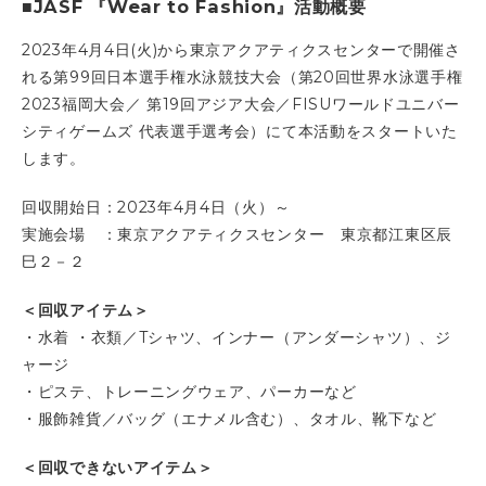
■JASF 『Wear to Fashion』活動概要
2023年4月4日(火)から東京アクアティクスセンターで開催さ
れる第99回日本選手権水泳競技大会（第20回世界水泳選手権
2023福岡大会／ 第19回アジア大会／FISUワールドユニバー
シティゲームズ 代表選手選考会）にて本活動をスタートいた
します。
回収開始日：2023年4月4日（火）～
実施会場 ：東京アクアティクスセンター 東京都江東区辰
巳２－２
＜回収アイテム＞
・水着 ・衣類／Tシャツ、インナー（アンダーシャツ）、ジ
ャージ
・ピステ、トレーニングウェア、パーカーなど
・服飾雑貨／バッグ（エナメル含む）、タオル、靴下など
＜回収できないアイテム＞