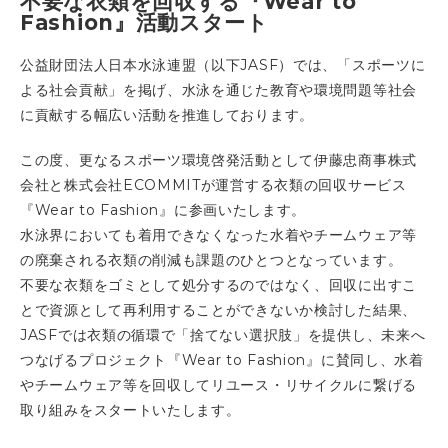
不要な衣類を回収する『Wear to
Fashion』活動スタート
公益財団法人日本水泳連盟（以下JASF）では、「スポーツに
よる社会貢献」を掲げ、水泳を通じた教育や環境問題等社会
に貢献する幅広い活動を推進しております。
この度、更なるスポーツ環境啓発活動として伊藤忠商事株式
会社と株式会社ECOMMITが運営する衣類の回収サービス
『Wear to Fashion』に参画いたします。
水泳界においても着用できなくなった水着やチームウェア等
の廃棄される衣類の削減も課題のひとつとなっています。
不要な衣類をゴミとして処分するのではなく、回収に出すこ
とで資源として再利用することができないか検討した結果、
JASFでは衣類の循環で「捨てない選択肢」を提供し、未来へ
つなげるプロジェクト『Wear to Fashion』に賛同し、水着
やチームウェア等を回収してリユース・リサイクルに繋げる
取り組みをスタートいたします。