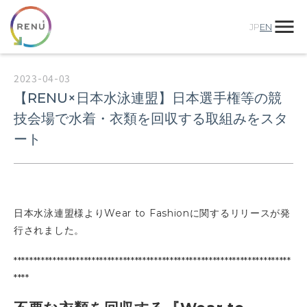
menu
JP
EN
2023-04-03
【RENU×日本水泳連盟】日本選手権等の競
技会場で水着・衣類を回収する取組みをスタ
ート
日本水泳連盟様よりWear to Fashionに関するリリースが発
行されました。
***********************************************************************
****