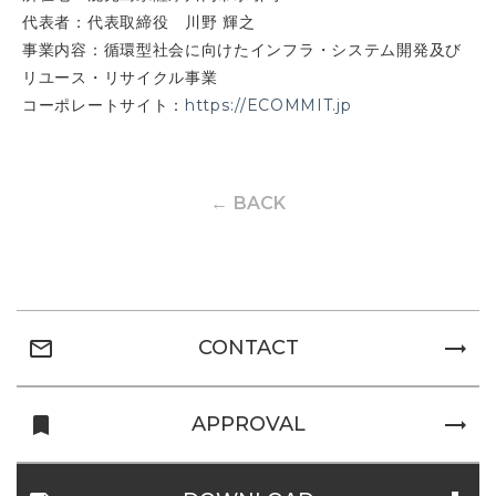
代表者：代表取締役 川野 輝之
事業内容：循環型社会に向けたインフラ・システム開発及び
リユース・リサイクル事業
コーポレートサイト：
https://ECOMMIT.jp
← BACK
mail_outline
trending_flat
CONTACT
turned_in
trending_flat
APPROVAL