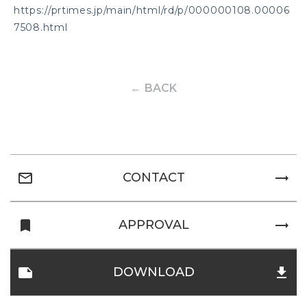
https://prtimes.jp/main/html/rd/p/000000108.00006
7508.html
← BACK
mail_outline
trending_flat
CONTACT
turned_in
trending_flat
APPROVAL
note
file_download
DOWNLOAD