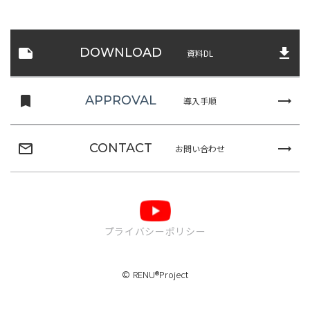
note
file_download
DOWNLOAD
資料DL
turned_in
trending_flat
APPROVAL
導入手順
mail_outline
trending_flat
CONTACT
お問い合わせ
プライバシーポリシー
© RENU®Project